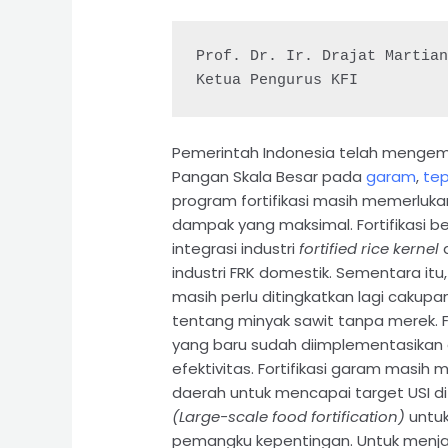
Prof. Dr. Ir. Drajat Martian
Pemerintah Indonesia telah meng
Pangan Skala Besar pada
garam
,
te
p
program fortifikasi masih memerl
dampak yang maksimal. Fortifikasi 
integrasi industri
fortified rice kernel
d
industri FRK domestik. Sementara itu,
masih perlu ditingkatkan lagi cakup
tentang minyak sawit tanpa merek. Fo
yang baru sudah diimplementasikan d
efektivitas. Fortifikasi garam masi
daerah untuk mencapai target USI d
(Large-scale food fortification)
untuk
pemangku kepentingan. Untuk menjag