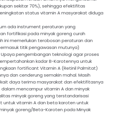
upan sekitar 70%), sehingga efektifitas
 peningkatan status vitamin A masyarakat diduga
 belum ada instrument peraturan yang
n fortifikasi pada minyak goreng curah
h ini memerlukan terobosan peraturan dan
termasuk titik pengawasan mutunya)
 Upaya pengembangan teknologi agar proses
mempertahankan kadar B-Karotennya untuk
kaan fortificant Vitamin A (Retinil Palmitat)
nnya dan cenderung semakin mahal. Masih
terkait daya terima masyarakat dan efektifitasnya
n dalam mencampur vitamin A dan minyak
litas minyak goreng yang terstandarisasi
it untuk vitamin A dan beta karoten untuk
a minyak goreng/Beta-Karoten pada Minyak