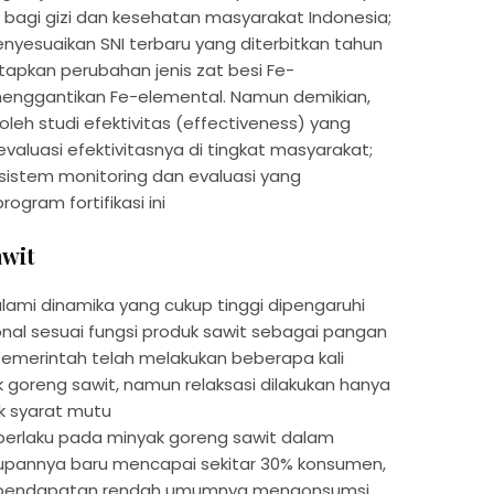
agi gizi dan kesehatan masyarakat Indonesia;
nyesuaikan SNI terbaru yang diterbitkan tahun
apkan perubahan jenis zat besi Fe-
nggantikan Fe-elemental. Namun demikian,
oleh studi efektivitas (effectiveness) yang
aluasi efektivitasnya di tingkat masyarakat;
 sistem monitoring dan evaluasi yang
ogram fortifikasi ini
awit
alami dinamika yang cukup tinggi dipengaruhi
onal sesuai fungsi produk sawit sebagai pangan
Pemerintah telah melakukan beberapa kali
yak goreng sawit, namun relaksasi dilakukan hanya
k syarat mutu
berlaku pada minyak goreng sawit dalam
upannya baru mencapai sekitar 30% konsumen,
rpendapatan rendah umumnya mengonsumsi