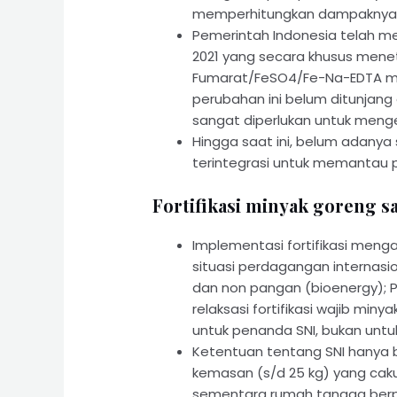
memperhitungkan dampaknya b
Pemerintah Indonesia telah me
2021 yang secara khusus menet
Fumarat/FeSO4/Fe-Na-EDTA me
perubahan ini belum ditunjang 
sangat diperlukan untuk mengev
Hingga saat ini, belum adanya
terintegrasi untuk memantau pr
Fortifikasi minyak goreng s
Implementasi fortifikasi meng
situasi perdagangan internasi
dan non pangan (bioenergy); 
relaksasi fortifikasi wajib min
untuk penanda SNI, bukan untu
Ketentuan tentang SNI hanya 
kemasan (s/d 25 kg) yang cak
sementara rumah tangga be