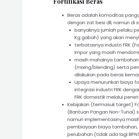
Fortifikasi Beras
Beras adalah komoditas pangan 
dengan zat besi dll, namun di s
banyaknya jumlah pelaku pen
Kg gabah) yang akan menyu
terbatasnya industri FRK (F
Impor yang masih mendomina
masih mahalnya tambahan 
(mixing/blending) serta pe
dilakukan pada beras kema
Upaya menurunkan biaya forti
integrasi industri FRK deng
FRK domestik melalui peneta
Kebijakan (termasuk target) Fo
(Bantuan Pangan Non-Tunai) 
namun implementasinya masih 
pembiayaan biaya tambahan, d
perubahan (tidak ada lagi BPNT)