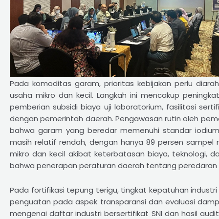
Pada komoditas garam, prioritas kebijakan perlu diarah
usaha mikro dan kecil. Langkah ini mencakup peningka
pemberian subsidi biaya uji laboratorium, fasilitasi ser
dengan pemerintah daerah. Pengawasan rutin oleh peme
bahwa garam yang beredar memenuhi standar iodium y
masih relatif rendah, dengan hanya 89 persen sampel
mikro dan kecil akibat keterbatasan biaya, teknologi
bahwa penerapan peraturan daerah tentang peredaran 
Pada fortifikasi tepung terigu, tingkat kepatuhan indust
penguatan pada aspek transparansi dan evaluasi dampak.
mengenai daftar industri bersertifikat SNI dan hasil aud