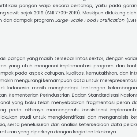
rtifikasi pangan wajib secara bertahap, yaitu pada garam
ng sawit sejak 2019 (SNI 7709-2019). Meskipun didukung oleh 
aan dan dampak program
Large-Scale Food Fortification
(LSFF
kasi pangan yang masih tersebar lintas sektor, dengan varias
an yang utuh mengenai implementasi program dan kontr
mpak pada aspek cakupan, kualitas, kemutakhiran, dan inte
makin mengurangi kemampuan data untuk merepresentasikan
an di Indonesia masih menghadapi tantangan kelembaga
an, Kementerian Perindustrian, Badan Standardisasi Nasio
ional yang baku telah menyebabkan fragmentasi peran d
ng pada akhirnya memengaruhi konsistensi implement
melakukan studi untuk mengidentifikasi dan menganalisis k
ia, serta penelusuran dan analisis ketersediaan data pelaksa
peraturan yang diperkaya dengan kegiatan lokakarya.