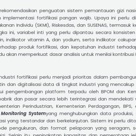
erekomendasikan penguatan sistem pemantauan gizi nasio
 implementasi fortifikasi pangan wajib. Upaya ini perlu d
nan Individu (SKMI), Riskesdas, dan SUSENAS, termasuk ke
ka ini, variabel inti yang perlu dipantau secara konsis
bin, indikator vitamin A, dan yodium, serta indikator cakup
hadap produk fortifikasi, dan kepatuhan industri terhadap 
 akan memperkuat dasar analisis untuk menilai kontribusi 
stri fortifikasi perlu menjadi prioritas dalam pembang
tin dan digitalisasi data di tingkat industri yang mencakup 
melalui pengembangan platform terpadu oleh BPOM dan Kem
brik dan pasar secara lebih terintegrasi dan mendekati
enterian Perindustrian, Kementerian Perdagangan, BPS
F Monitoring System
yang menghubungkan data produksi, d
asi yang terstandar dan berkelanjutan. Sistem ini perlu d
tode pengukuran, dan format pelaporan yang seragam, se
zi. Selain itu, peningkatan kapasitas dan pemerataan jej