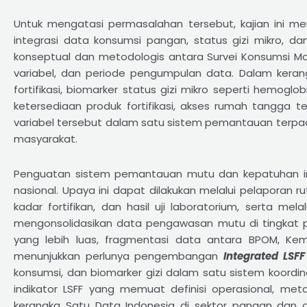
Untuk mengatasi permasalahan tersebut, kajian ini m
integrasi data konsumsi pangan, status gizi mikro, dan
konseptual dan metodologis antara Survei Konsumsi Maka
variabel, dan periode pengumpulan data. Dalam kerang
fortifikasi, biomarker status gizi mikro seperti hemoglo
ketersediaan produk fortifikasi, akses rumah tangga ter
variabel tersebut dalam satu sistem pemantauan terpadu
masyarakat.
Penguatan sistem pemantauan mutu dan kepatuhan indu
nasional. Upaya ini dapat dilakukan melalui pelaporan ru
kadar fortifikan, dan hasil uji laboratorium, serta 
mengonsolidasikan data pengawasan mutu di tingkat pa
yang lebih luas, fragmentasi data antara BPOM, Kem
menunjukkan perlunya pengembangan
Integrated LSF
konsumsi, dan biomarker gizi dalam satu sistem koordin
indikator LSFF yang memuat definisi operasional, me
kerangka Satu Data Indonesia di sektor pangan dan gi