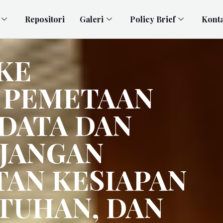
Repositori
Galeri
Policy Brief
Kont
KE
 PEMETAAN
DATA DAN
NJANGAN
AN KESIAPAN
ATUHAN, DAN