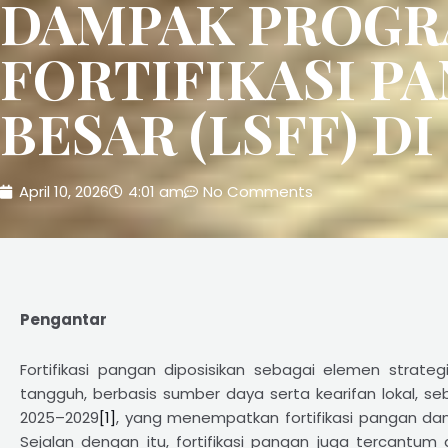
DAMPAK PROG
FORTIFIKASI P
BESAR (LSFF) D
April 10, 2026
4:01 am
No Comments
Pengantar
Fortifikasi pangan diposisikan sebagai elemen strat
tangguh, berbasis sumber daya serta kearifan lokal,
2025–2029
[1]
, yang menempatkan fortifikasi pangan dan
Sejalan dengan itu, fortifikasi pangan juga tercantum