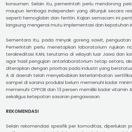
konsumen. Selain itu, pemerintah perlu mendorong pelak
maupun lembaga independen yang ditunjuk secara res
seperti hemoglobin dan ferritin. Kajian semacam ini pent
langsung mengenai mutu implementasi dan kepatuhan in
Sementara itu, pada minyak goreng sawit, penguatan 
Pemerintah perlu menetapkan laboratorium rujukan na
terakreditasi KAN, terutama di wilayah luar Jawa dan kaw
agar hasil pengujian antarlaboratorium tetap setara, akur
diterapkan dengan prioritas pada industri yang berstatus
A di daerah telah menyebabkan keterlambatan sertifik
sampel di sarana produksi belum memenuhi kadar minimu
memenuhi CPPOB dan 13 persen memiliki kadar vitamin A 
sekaligus ketepatan sasaran pengawasan.
REKOMENDASI
Selain rekomendasi spesifik per komoditas, diperlukan p