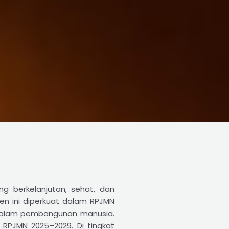
ng berkelanjutan, sehat, dan
en ini diperkuat dalam RPJMN
zi dalam pembangunan manusia.
a RPJMN 2025–2029. Di tingkat