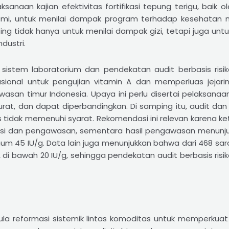
sanaan kajian efektivitas fortifikasi tepung terigu, baik 
mi, untuk menilai dampak program terhadap kesehatan m
ing tidak hanya untuk menilai dampak gizi, tetapi juga unt
dustri.
sistem laboratorium dan pendekatan audit berbasis risi
sional untuk pengujian vitamin A dan memperluas jejari
asan timur Indonesia. Upaya ini perlu disertai pelaksanaan 
at, dan dapat diperbandingkan. Di samping itu, audit dan ser
 tidak memenuhi syarat. Rekomendasi ini relevan karena kete
asi dan pengawasan, sementara hasil pengawasan menunju
m 45 IU/g. Data lain juga menunjukkan bahwa dari 468 sar
di bawah 20 IU/g, sehingga pendekatan audit berbasis risik
ula reformasi sistemik lintas komoditas untuk memperkuat t