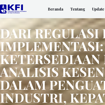
Beranda
Tentang
Update
DARI REGULASI 
IMPLEMENTASI:
KETERSEDIAAN 
ANALISIS KESE
DALAM PENGUAT
INDUSTRI, KEP