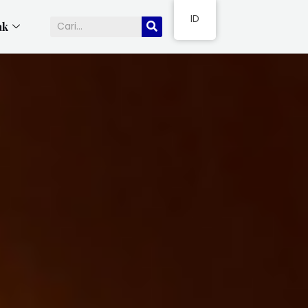
ID
ak