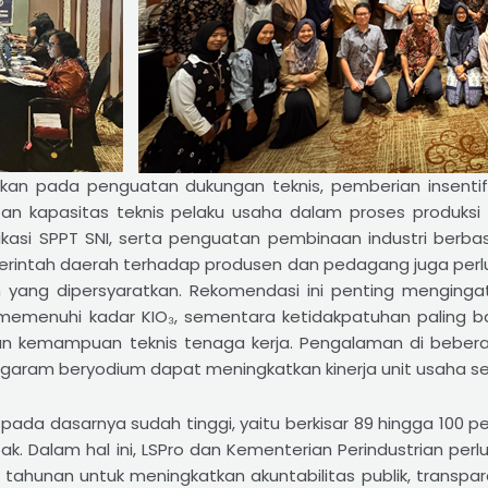
kan pada penguatan dukungan teknis, pemberian insentif, da
tan kapasitas teknis pelaku usaha dalam proses produksi
tifikasi SPPT SNI, serta penguatan pembinaan industri berb
rintah daerah terhadap produsen dan pedagang juga perl
ang dipersyaratkan. Rekomendasi ini penting mengingat 
 memenuhi kadar KIO₃, sementara ketidakpatuhan paling 
, dan kemampuan teknis tenaga kerja. Pengalaman di bebe
garam beryodium dapat meningkatkan kinerja unit usaha s
ri pada dasarnya sudah tinggi, yaitu berkisar 89 hingga 100 
 Dalam hal ini, LSPro dan Kementerian Perindustrian perlu
it tahunan untuk meningkatkan akuntabilitas publik, transp