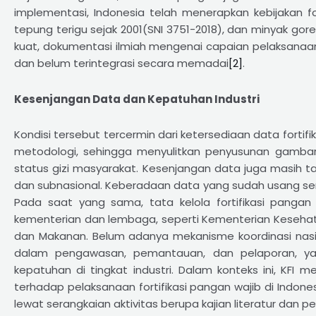
implementasi, Indonesia telah menerapkan kebijakan fo
tepung terigu sejak 2001(SNI 3751-2018), dan minyak gore
kuat, dokumentasi ilmiah mengenai capaian pelaksan
dan belum terintegrasi secara memadai
[2]
.
Kesenjangan Data dan Kepatuhan Industri
Kondisi tersebut tercermin dari ketersediaan data fortifi
metodologi, sehingga menyulitkan penyusunan gambar
status gizi masyarakat. Kesenjangan data juga masih ta
dan subnasional. Keberadaan data yang sudah usang se
Pada saat yang sama, tata kelola fortifikasi pang
kementerian dan lembaga, seperti Kementerian Kesehat
dan Makanan. Belum adanya mekanisme koordinasi nas
dalam pengawasan, pemantauan, dan pelaporan, ya
kepatuhan di tingkat industri. Dalam konteks ini, KFI 
terhadap pelaksanaan fortifikasi pangan wajib di Indones
lewat serangkaian aktivitas berupa kajian literatur dan 