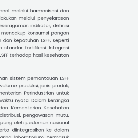
nal melalui harmonisasi dan
ilakukan melalui penyelarasan
seragaman indikator, definisi
ten mencakup konsumsi pangan
an dan kepatuhan LSFF, seperti
standar fortifikasi. Integrasi
LSFF terhadap hasil kesehatan
unan sistem pemantauan LSFF
volume produksi, jenis produk,
enterian Perindustrian untuk
 waktu nyata. Dalam kerangka
, dan Kementerian Kesehatan
istribusi, pengawasan mutu,
itopang oleh pedoman nasional
rta diintegrasikan ke dalam
aring laboratorium, termasuk