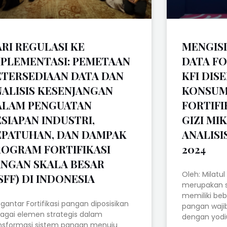
RI REGULASI KE
MENGIS
MPLEMENTASI: PEMETAAN
DATA FO
ETERSEDIAAN DATA DAN
KFI DIS
NALISIS KESENJANGAN
KONSUM
ALAM PENGUATAN
FORTIFI
SIAPAN INDUSTRI,
GIZI MI
EPATUHAN, DAN DAMPAK
ANALISI
ROGRAM FORTIFIKASI
2024
ANGAN SKALA BESAR
Oleh: Milatu
SFF) DI INDONESIA
merupakan s
memiliki beb
gantar Fortifikasi pangan diposisikan
pangan wajib
agai elemen strategis dalam
dengan yod
nsformasi sistem pangan menuju