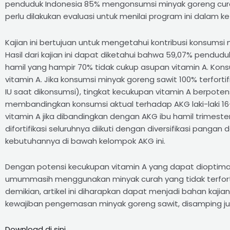
penduduk Indonesia 85% mengonsumsi minyak goreng cura
perlu dilakukan evaluasi untuk menilai program ini dala
Kajian ini bertujuan untuk mengetahui kontribusi konsums
Hasil dari kajian ini dapat diketahui bahwa 59,07% pendudu
hamil yang hampir 70% tidak cukup asupan vitamin A. Kons
vitamin A. Jika konsumsi minyak goreng sawit 100% terforti
IU saat dikonsumsi), tingkat kecukupan vitamin A berpote
membandingkan konsumsi aktual terhadap AKG laki-laki 16
vitamin A jika dibandingkan dengan AKG ibu hamil trimeste
difortifikasi seluruhnya diikuti dengan diversifikasi pan
kebutuhannya di bawah kelompok AKG ini.
Dengan potensi kecukupan vitamin A yang dapat diopti
umummasih menggunakan minyak curah yang tidak terforti
demikian, artikel ini diharapkan dapat menjadi bahan kajia
kewajiban pengemasan minyak goreng sawit, disamping ju
Download di sini