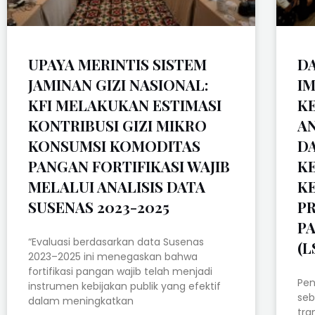
UPAYA MERINTIS SISTEM
DA
JAMINAN GIZI NASIONAL:
I
KFI MELAKUKAN ESTIMASI
K
KONTRIBUSI GIZI MIKRO
A
KONSUMSI KOMODITAS
D
PANGAN FORTIFIKASI WAJIB
KE
MELALUI ANALISIS DATA
K
SUSENAS 2023-2025
P
P
“Evaluasi berdasarkan data Susenas
(L
2023–2025 ini menegaskan bahwa
fortifikasi pangan wajib telah menjadi
Pen
instrumen kebijakan publik yang efektif
seb
dalam meningkatkan
tra