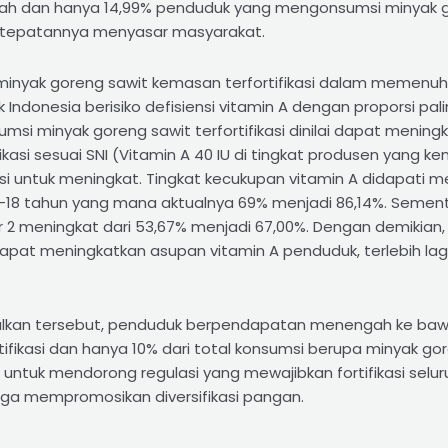
h dan hanya 14,99% penduduk yang mengonsumsi minyak go
m ketepatannya menyasar masyarakat.
i minyak goreng sawit kemasan terfortifikasi dalam memenuh
k Indonesia berisiko defisiensi vitamin A dengan proporsi pa
umsi minyak goreng sawit terfortifikasi dinilai dapat meni
fikasi sesuai SNI (Vitamin A 40 IU di tingkat produsen yang
nsi untuk meningkat. Tingkat kecukupan vitamin A didapati 
-18 tahun yang mana aktualnya 69% menjadi 86,14%. Sementa
r 2 meningkat dari 53,67% menjadi 67,00%. Dengan demikian, 
gan dapat meningkatkan asupan vitamin A penduduk, terlebih l
malkan tersebut, penduduk berpendapatan menengah ke ba
fikasi dan hanya 10% dari total konsumsi berupa minyak g
n untuk mendorong regulasi yang mewajibkan fortifikasi selu
ga mempromosikan diversifikasi pangan.