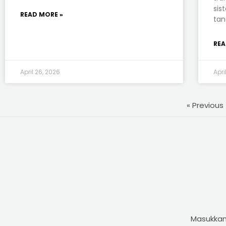
sis
READ MORE »
tan
REA
April 26, 2026
Apri
« Previous
Masukkan