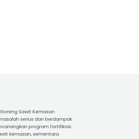
yak Goreng Sawit Kemasan
n masalah serius dan berdampak
canangkan program fortifikasi
 sawit kemasan, sementara