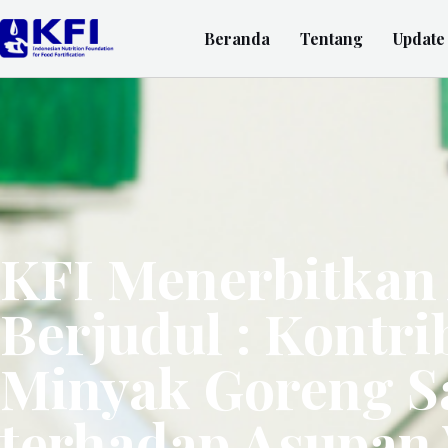
Beranda
Tentang
Update
KFI Menerbitkan 
Berjudul : Kontr
Minyak Goreng S
terhadap Asupan 