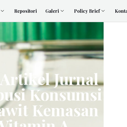
Repositori
Galeri
Policy Brief
Kont
Artikel Jurnal
ibusi Konsumsi
awit Kemasan
Vitamin A