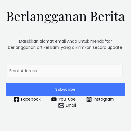
Berlangganan Berita
Masukkan alamat email Anda untuk mendaftar
berlangganan artikel kami yang dikirimkan secara update!
E
m
a
i
Subscribe
l
*
Facebook
YouTube
Instagram
Email