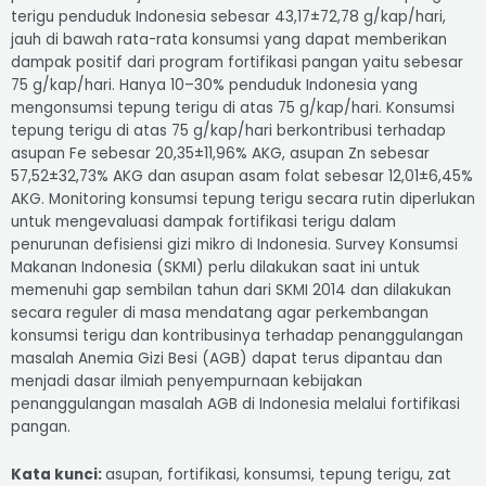
terigu penduduk Indonesia sebesar 43,17±72,78 g/kap/hari,
jauh di bawah rata-rata konsumsi yang dapat memberikan
dampak positif dari program fortifikasi pangan yaitu sebesar
75 g/kap/hari. Hanya 10–30% penduduk Indonesia yang
mengonsumsi tepung terigu di atas 75 g/kap/hari. Konsumsi
tepung terigu di atas 75 g/kap/hari berkontribusi terhadap
asupan Fe sebesar 20,35±11,96% AKG, asupan Zn sebesar
57,52±32,73% AKG dan asupan asam folat sebesar 12,01±6,45%
AKG. Monitoring konsumsi tepung terigu secara rutin diperlukan
untuk mengevaluasi dampak fortifikasi terigu dalam
penurunan defisiensi gizi mikro di Indonesia. Survey Konsumsi
Makanan Indonesia (SKMI) perlu dilakukan saat ini untuk
memenuhi gap sembilan tahun dari SKMI 2014 dan dilakukan
secara reguler di masa mendatang agar perkembangan
konsumsi terigu dan kontribusinya terhadap penanggulangan
masalah Anemia Gizi Besi (AGB) dapat terus dipantau dan
menjadi dasar ilmiah penyempurnaan kebijakan
penanggulangan masalah AGB di Indonesia melalui fortifikasi
pangan.
Kata kunci:
asupan, fortifikasi, konsumsi, tepung terigu, zat