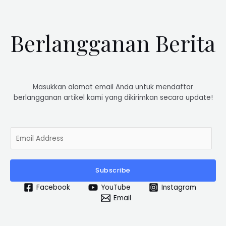
Berlangganan Berita
Masukkan alamat email Anda untuk mendaftar
berlangganan artikel kami yang dikirimkan secara update!
E
m
a
i
Subscribe
l
*
Facebook
YouTube
Instagram
Email