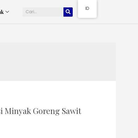
ID
ak
si Minyak Goreng Sawit