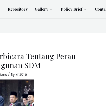
Repository
Gallery
Policy Brief
Conta
rbicara Tentang Peran
ngunan SDM
tions
/ By
kfi2015