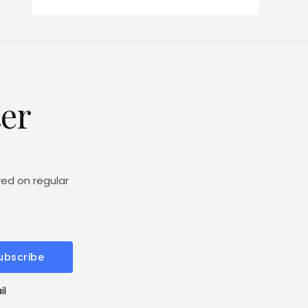
ter
red on regular
ubscribe
il