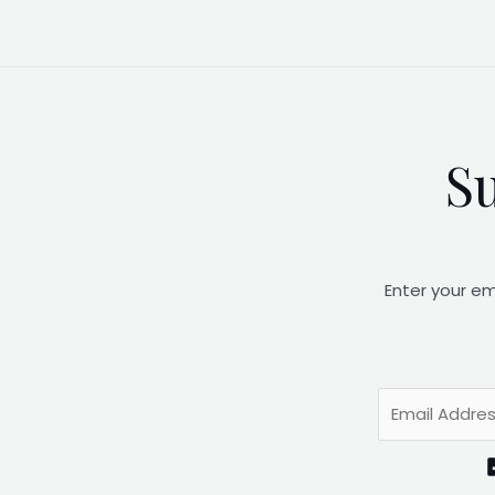
Su
Enter your em
E
m
a
i