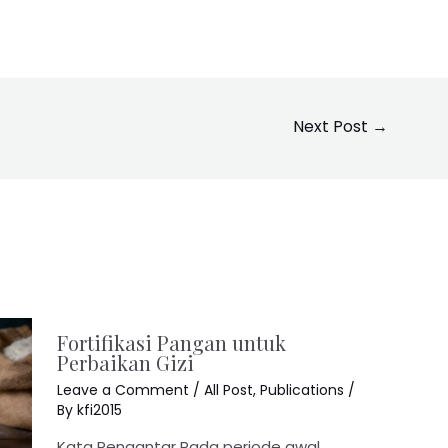
Next Post
→
Fortifikasi Pangan untuk
Perbaikan Gizi
Leave a Comment
/
All Post
,
Publications
/
By
kfi2015
Kata Pengantar Pada periode awal