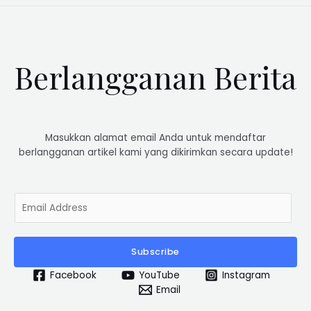
Berlangganan Berita
Masukkan alamat email Anda untuk mendaftar
berlangganan artikel kami yang dikirimkan secara update!
E
m
a
i
Subscribe
l
*
Facebook
YouTube
Instagram
Email