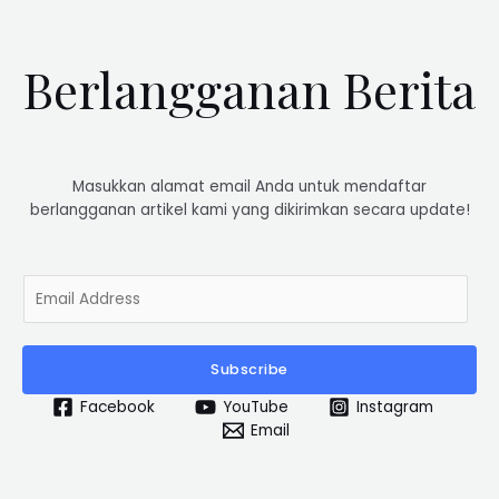
Berlangganan Berita
Masukkan alamat email Anda untuk mendaftar
berlangganan artikel kami yang dikirimkan secara update!
E
m
a
i
Subscribe
l
*
Facebook
YouTube
Instagram
Email