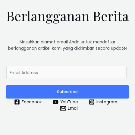
Berlangganan Berita
Masukkan alamat email Anda untuk mendaftar
berlangganan artikel kami yang dikirimkan secara update!
E
m
a
i
Subscribe
l
*
Facebook
YouTube
Instagram
Email