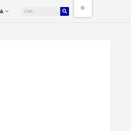
ID
ak