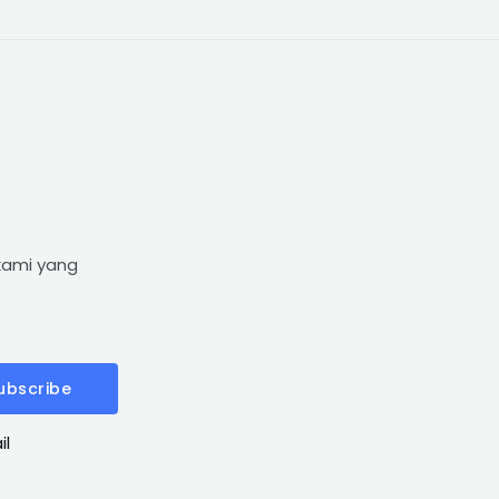
kami yang
ubscribe
il