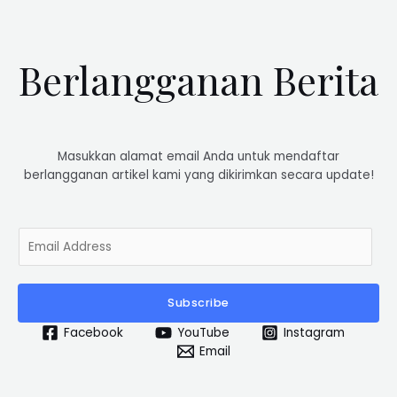
Berlangganan Berita
Masukkan alamat email Anda untuk mendaftar
berlangganan artikel kami yang dikirimkan secara update!
E
m
a
i
Subscribe
l
*
Facebook
YouTube
Instagram
Email