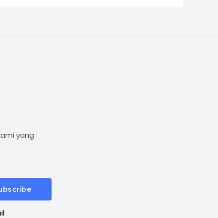
kami yang
ubscribe
il