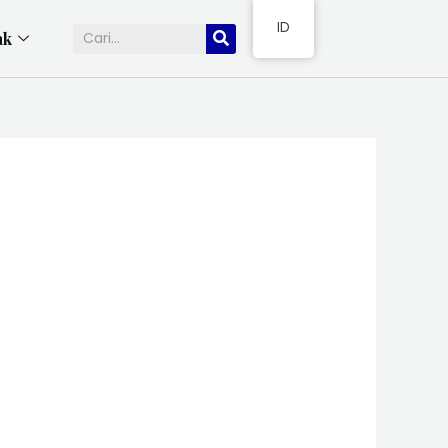
ID
ak