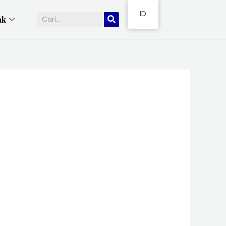
ID
ak