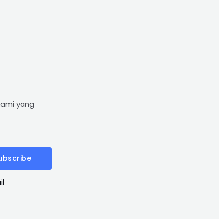
kami yang
ubscribe
il