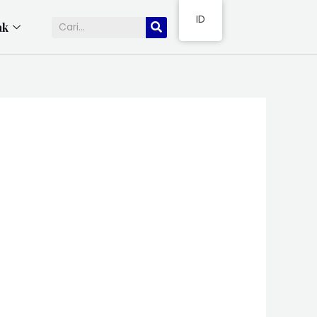
ID
ak