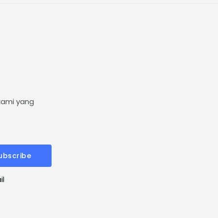
kami yang
ubscribe
il