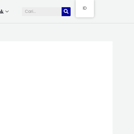
ID
ak