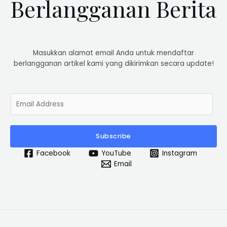
Berlangganan Berita
Masukkan alamat email Anda untuk mendaftar
berlangganan artikel kami yang dikirimkan secara update!
E
m
a
i
Subscribe
l
*
Facebook
YouTube
Instagram
Email