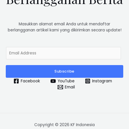
Masukkan alamat email Anda untuk mendaftar
berlangganan artikel kami yang dikirimkan secara update!
E
m
a
i
Subscribe
l
*
Facebook
YouTube
Instagram
Email
Copyright © 2026 KF Indonesia