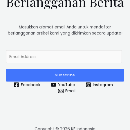
Berlangganan Berita
Masukkan alamat email Anda untuk mendaftar
berlangganan artikel kami yang dikirimkan secara update!
E
m
a
i
Subscribe
l
*
Facebook
YouTube
Instagram
Email
Copyright © 2026 KF Indonesia